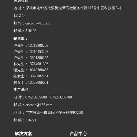
深圳总部：
地 址：深圳市龙华区大浪街道新石社区华宁路117号中安科技园A栋
1512-14
邮 箱：cisconn@163.com
邮 编：518103
销售部：
卢先生：13713800263
卢先生：13510453268
卢先生：13691886165
林先生：13714081396
谢先生：18818568455
陈女士：13828882261
赖女士：13528066601
生产基地：
电 话：0752-3289609 0752-3289709
邮 箱：cisconn@163.com
地 址：广东省惠州市惠阳区俊兴科技园C栋
邮 编：516221
解决方案
产品中心