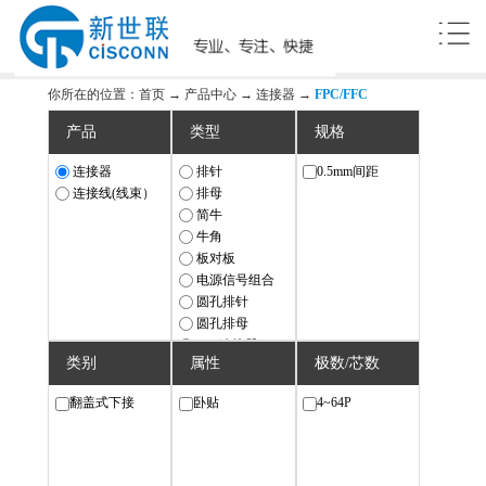
你所在的位置：
首页
→
产品中心
→
连接器
→
FPC/FFC
产品
类型
规格
连接器
排针
0.5mm间距
连接线(线束）
排母
简牛
牛角
板对板
电源信号组合
圆孔排针
圆孔排母
IDC连接器
类别
属性
极数/芯数
Wafer（座子）
FPC/FFC
翻盖式下接
卧贴
4~64P
接线端子台
以太网
USB/SATA
航空插