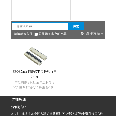
House（胶壳）
电缆固定头
54 条搜索结果
清除筛选条件
只显示有库存的产品
FPC0.5mm 翻盖式下接 卧贴（厚
度2.0）
产品间距：0.5mm 产品材质：
LCP 黑色 UL94V-0 欧盟 RoHS指
令：符合(2011/65/EU)要求 欧盟
REACH法规：不含有REACH
咨询热线
SVHC(1907/2006/EC) ……
深圳总部：
地 址：深圳市龙华区大浪街道新石社区华宁路117号中安科技园A栋