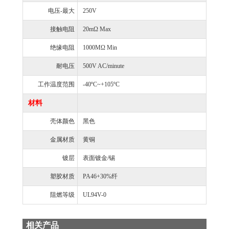
电压-最大
250V
接触电阻
20mΩ Max
绝缘电阻
1000MΩ Min
耐电压
500V AC/minute
工作温度范围
-40ºC~+105ºC
材料
壳体颜色
黑色
金属材质
黄铜
镀层
表面镀金/锡
塑胶材质
PA46+30%纤
阻燃等级
UL94V-0
相关产品