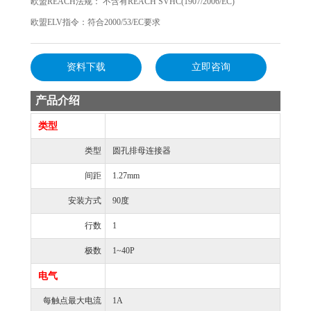
欧盟REACH法规： 不含有REACH SVHC(1907/2006/EC)
欧盟ELV指令：符合2000/53/EC要求
资料下载
立即咨询
产品介绍
类型
类型
圆孔排母连接器
间距
1.27mm
安装方式
90度
行数
1
极数
1~40P
电气
每触点最大电流
1A