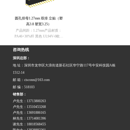
欧……
欧……
圆孔排母1.27mm 双排 立贴（塑
高3.8 塑宽3.25）
产品间距：1.27mm产品材质：
PA46+30%纤 黑色 UL94V-0欧盟
RoHS指令：符合（2011/65/EU）
要求欧盟REACH法规： 不含有
咨询热线
REACH SVHC(1907/2006/EC)
深圳总部：
欧……
地 址：深圳市龙华区大浪街道新石社区华宁路117号中安科技园A栋
1512-14
邮 箱：cisconn@163.com
邮 编：518103
销售部：
卢先生：13713800263
卢先生：13510453268
卢先生：13691886165
林先生：13714081396
谢先生：18818568455
陈女士：13828882261