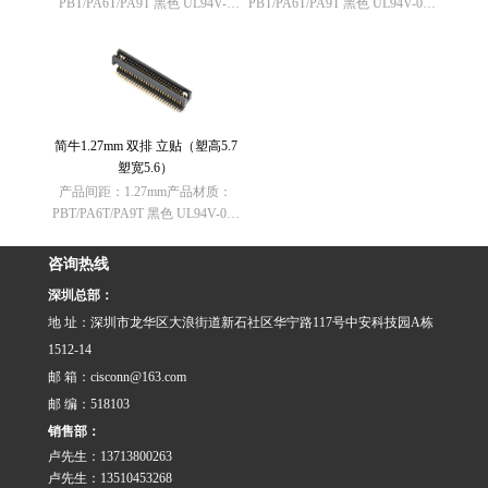
PBT/PA6T/PA9T 黑色 UL94V-0
PBT/PA6T/PA9T 黑色 UL94V-0欧
欧盟RoHS指令：符合
盟RoHS指令：符合
（2011/65/EU）要求 欧盟
（2011/65/EU）要求欧盟REACH
REACH法规： 不含有REACH
法规： 不含有REACH
SVHC(1907……
SVHC(1907/2006/……
简牛1.27mm 双排 立贴（塑高5.7
塑宽5.6）
产品间距：1.27mm产品材质：
PBT/PA6T/PA9T 黑色 UL94V-0欧
盟RoHS指令：符合
（2011/65/EU）要求欧盟REACH
咨询热线
法规： 不含有REACH
深圳总部：
SVHC(1907/2006/……
地 址：深圳市龙华区大浪街道新石社区华宁路117号中安科技园A栋
1512-14
邮 箱：cisconn@163.com
邮 编：518103
销售部：
卢先生：13713800263
卢先生：13510453268