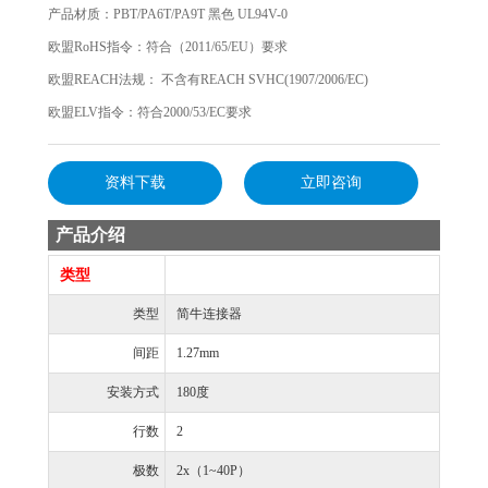
产品材质：PBT/PA6T/PA9T 黑色 UL94V-0
欧盟RoHS指令：符合（2011/65/EU）要求
欧盟REACH法规： 不含有REACH SVHC(1907/2006/EC)
欧盟ELV指令：符合2000/53/EC要求
资料下载
立即咨询
产品介绍
类型
类型
简牛连接器
间距
1.27mm
安装方式
180度
行数
2
极数
2x（1~40P）