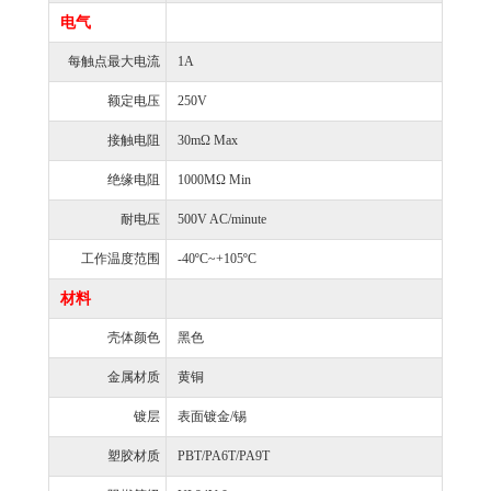
电气
每触点最大电流
1A
额定电压
250V
接触电阻
30mΩ Max
绝缘电阻
1000MΩ Min
耐电压
500V AC/minute
工作温度范围
-40ºC~+105ºC
材料
壳体颜色
黑色
金属材质
黄铜
镀层
表面镀金/锡
塑胶材质
PBT/PA6T/PA9T