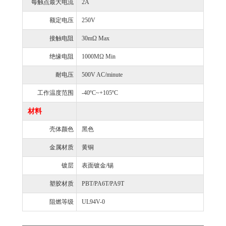
每触点最大电流
2A
额定电压
250V
接触电阻
30mΩ Max
绝缘电阻
1000MΩ Min
耐电压
500V AC/minute
工作温度范围
-40ºC~+105ºC
材料
壳体颜色
黑色
金属材质
黄铜
镀层
表面镀金/锡
塑胶材质
PBT/PA6T/PA9T
阻燃等级
UL94V-0