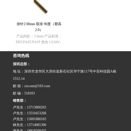
规：不含有REACH SVHC(1907/
规：不含有REACH SVHC(1907/
……
……
排针2.00mm 双排 90度（塑高
2.0）
产品间距：2.0mm 产品材质：
PBT/PA6T/PA9T 黑色 UL94V-0
欧盟 RoHS指令：符合
(2011/65/EU)要求 欧盟REACH法
咨询热线
规：不含有REACH SVHC(1907/
深圳总部：
……
地 址：深圳市龙华区大浪街道新石社区华宁路117号中安科技园A栋
1512-14
邮 箱：cisconn@163.com
邮 编：518103
销售部：
卢先生：13713800263
卢先生：13510453268
卢先生：13691886165
林先生：13714081396
谢先生：18818568455