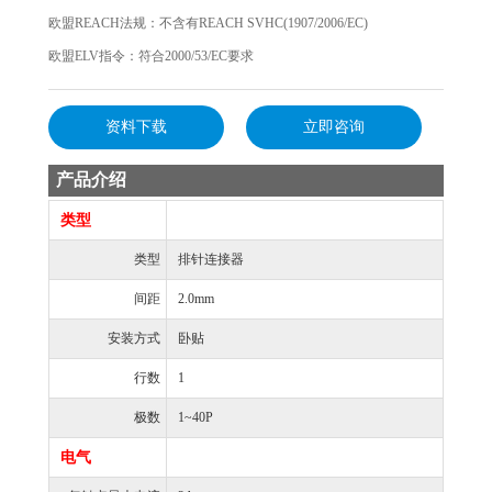
欧盟REACH法规：不含有REACH SVHC(1907/2006/EC)
欧盟ELV指令：符合2000/53/EC要求
资料下载
立即咨询
产品介绍
类型
类型
排针连接器
间距
2.0mm
安装方式
卧贴
行数
1
极数
1~40P
电气