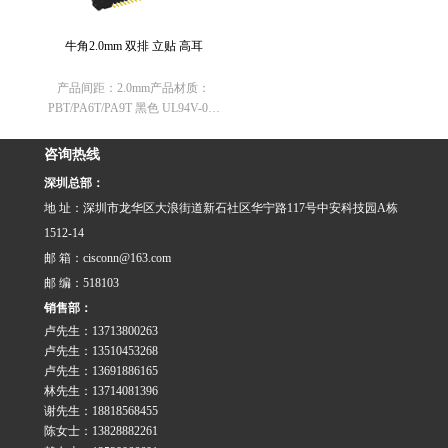
牛角2.0mm 双排 立贴 高耳
产品间距：2.0mm产品材质：
PBT/PA6T/PA9T 黑色 UL94V-0欧
盟RoHS指令：符合
（2011/65/EU）要求欧盟REACH
咨询热线
法规： 不含有REACH
深圳总部：
SVHC(1907/2006/E……
地 址：深圳市龙华区大浪街道新石社区华宁路117号中安科技园A栋
1512-14
邮 箱：cisconn@163.com
邮 编：518103
销售部：
卢先生：13713800263
卢先生：13510453268
卢先生：13691886165
林先生：13714081396
谢先生：18818568455
陈女士：13828882261