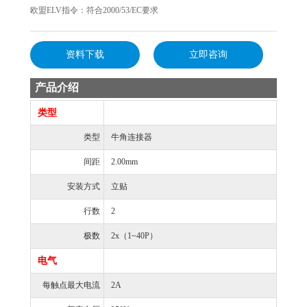
欧盟ELV指令：符合2000/53/EC要求
资料下载
立即咨询
产品介绍
类型
类型
牛角连接器
间距
2.00mm
安装方式
立贴
行数
2
极数
2x（1~40P）
电气
每触点最大电流
2A