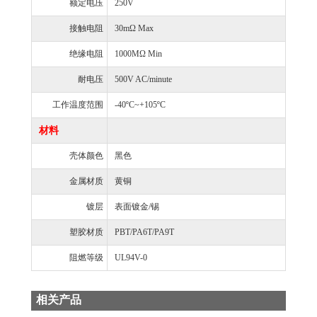
额定电压
250V
接触电阻
30mΩ Max
绝缘电阻
1000MΩ Min
耐电压
500V AC/minute
工作温度范围
-40ºC~+105ºC
材料
壳体颜色
黑色
金属材质
黄铜
镀层
表面镀金/锡
塑胶材质
PBT/PA6T/PA9T
阻燃等级
UL94V-0
相关产品