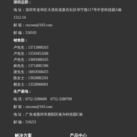
深圳总部：
SVHC(1907/2006/……
地 址：深圳市龙华区大浪街道新石社区华宁路117号中安科技园A栋
1512-14
邮 箱：cisconn@163.com
邮 编：518103
销售部：
卢先生：13713800263
卢先生：13510453268
卢先生：13691886165
林先生：13714081396
谢先生：18818568455
陈女士：13828882261
赖女士：13528066601
生产基地：
电 话：0752-3289609 0752-3289709
邮 箱：cisconn@163.com
地 址：广东省惠州市惠阳区俊兴科技园C栋
邮 编：516221
解决方案
产品中心