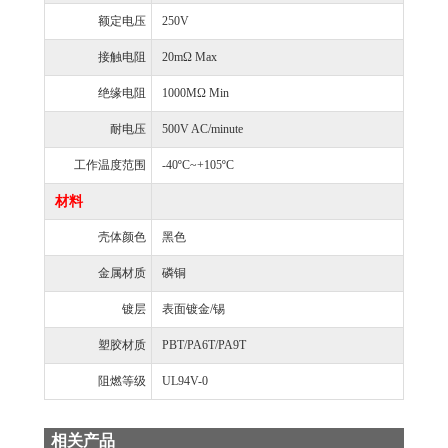
额定电压
250V
接触电阻
20mΩ Max
绝缘电阻
1000MΩ Min
耐电压
500V AC/minute
工作温度范围
-40ºC~+105ºC
材料
壳体颜色
黑色
金属材质
磷铜
镀层
表面镀金/锡
塑胶材质
PBT/PA6T/PA9T
阻燃等级
UL94V-0
相关产品