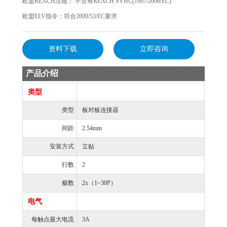
欧盟REACH法规： 不含有REACH SVHC(1907/2006/EC)
欧盟ELV指令：符合2000/53/EC要求
资料下载
立即咨询
产品介绍
类型
类型
板对板连接器
间距
2.54mm
安装方式
立贴
行数
2
极数
2x（1~30P）
电气
每触点最大电流
3A