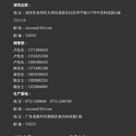
REACH法规： 不含有REACH
深圳总部：
SVHC(190……
地 址：深圳市龙华区大浪街道新石社区华宁路117号中安科技园A栋
1512-14
邮 箱：cisconn@163.com
邮 编：518103
销售部：
卢先生：13713800263
卢先生：13510453268
卢先生：13691886165
林先生：13714081396
谢先生：18818568455
陈女士：13828882261
赖女士：13528066601
生产基地：
电 话：0752-3289609 0752-3289709
邮 箱：cisconn@163.com
地 址：广东省惠州市惠阳区俊兴科技园C栋
邮 编：516221