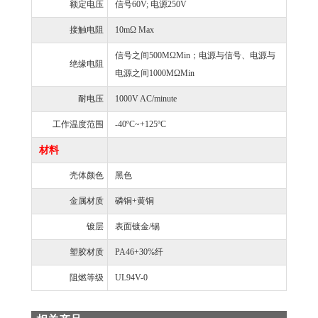
额定电压
信号60V; 电源250V
接触电阻
10mΩ Max
信号之间500MΩMin；电源与信号、电源与
绝缘电阻
电源之间1000MΩMin
耐电压
1000V AC/minute
工作温度范围
-40ºC~+125ºC
材料
壳体颜色
黑色
金属材质
磷铜+黄铜
镀层
表面镀金/锡
塑胶材质
PA46+30%纤
阻燃等级
UL94V-0