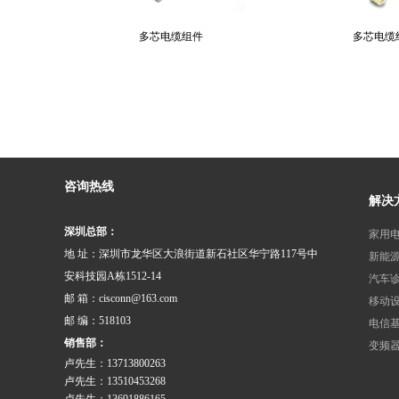
多芯电缆组件
多芯电缆
咨询热线
解决
深圳总部：
家用
地 址：深圳市龙华区大浪街道新石社区华宁路117号中
安科技园A栋1512-14
汽车
邮 箱：cisconn@163.com
移动
邮 编：518103
电信
销售部：
变频
卢先生：13713800263
卢先生：13510453268