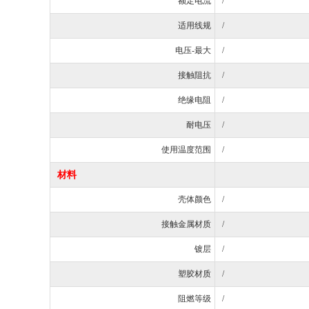
额定电流
/
适用线规
/
电压-最大
/
接触阻抗
/
绝缘电阻
/
耐电压
/
使用温度范围
/
材料
壳体颜色
/
接触金属材质
/
镀层
/
塑胶材质
/
阻燃等级
/