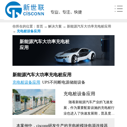
你所在的位置：
首页
→
解决方案
→
新能源汽车大功率充电桩应用
→
充电桩设备应用
新能源汽车大功率充电桩
应用
新能源汽车大功率充电桩应用
充电桩设备应用
UPS不间断电源储能设备
充电桩设备应用
随着新能源汽车产业的飞速发
展，作为重要配套设施的充电桩行
业也进入了快速发展期，普及度也
越来越高。给我们带来便捷的同
时，也对充电设施的安全、性能，
本案例中，cisconn研发生产的充电桩模块电源连接器