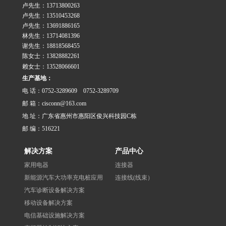
卢先生：13713800263
卢先生：13510453268
卢先生：13691886165
林先生：13714081396
谢先生：18818568455
陈女士：13828882261
赖女士：13528066601
生产基地：
电 话：0752-3289609 0752-3289709
邮 箱：cisconn@163.com
地 址：广东省惠州市惠阳区俊兴科技园C栋
邮 编：516221
解决方案
产品中心
家用电器
连接器
新能源汽车大功率充电桩应用
连接线(线束）
汽车诊断设备解决方案
移动设备解决方案
电信基础设施解决方案