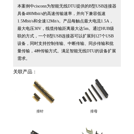
进行传送的无线终端设备。它实现
本案例中cisconn为智能无线DTU提供的B型USB连接器
了前端设备和后台中心的双向无线
具备480Mbit/s的高速传输速率，并向下兼容低速
数据传输。是物联网通信设备中最
1.5Mbit/s和全速12Mit/s。产品每触点最大电流1.5A，
常被应用的产品之一。常用于石
最大电压30V，线缆传输距离最大达5m。通过HUB级
油、石化、采矿等需要无线数据传
输但不便接线的场合。
联的方式，一个B型USB连接器可以扩展到127个USB
设备，同时支持控制传输、中断传输、同步传输和批
量传输，4种传输方式。满足智能无线DTU的设备扩展
需求。
关联产品：
排针
排母