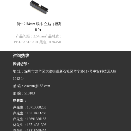
法规： 不含有REACH
法规： 不含有REACH
SVHC(1907/2006/……
SVHC(1907/2006/……
简牛2.54mm 双排 立贴（塑高
8.9）
产品间距：2.54mm产品材质：
PBT/PA6T/PA9T 黑色 UL94V-0欧
盟RoHS指令：符合
（2011/65/EU）要求欧盟REACH
咨询热线
法规： 不含有REACH
深圳总部：
SVHC(1907/2006/……
地 址：深圳市龙华区大浪街道新石社区华宁路117号中安科技园A栋
1512-14
邮 箱：cisconn@163.com
邮 编：518103
销售部：
卢先生：13713800263
卢先生：13510453268
卢先生：13691886165
林先生：13714081396
谢先生：18818568455