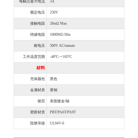
每触点最大电流
3A
额定电压
250V
接触电阻
20mΩ Max
绝缘电阻
1000MΩ Min
耐电压
500V AC/minute
工作温度范围
-40ºC~+105ºC
材料
壳体颜色
黑色
金属材质
黄铜
镀层
表面镀金/锡
塑胶材质
PBT/PA6T/PA9T
阻燃等级
UL94V-0