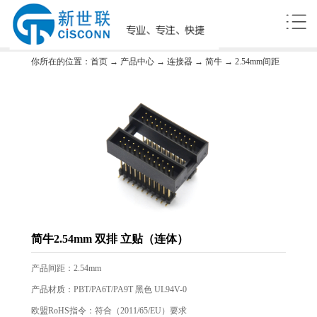
你所在的位置：
首页
→
产品中心
→
连接器
→
简牛
→
2.54mm间距
简牛2.54mm 双排 立贴（连体）
产品间距：2.54mm
产品材质：PBT/PA6T/PA9T 黑色 UL94V-0
欧盟RoHS指令：符合（2011/65/EU）要求