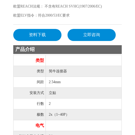
欧盟REACH法规： 不含有REACH SVHC(1907/2006/EC)
欧盟ELV指令：符合2000/53/EC要求
资料下载
立即咨询
产品介绍
类型
类型
简牛连接器
间距
2.54mm
安装方式
立贴
行数
2
极数
2x（1~40P）
电气