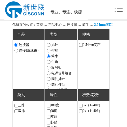
你所在的位置：
首页
→
产品中心
→
连接器
→
简牛
→
2.54mm间距
产品
类型
规格
连接器
排针
2.54mm间距
连接线(线束）
排母
简牛
牛角
板对板
电源信号组合
圆孔排针
圆孔排母
IDC连接器
类别
属性
极数/芯数
Wafer（座子）
FPC/FFC
三排
180度
3x（1~40P）
接线端子台
双排
90度
2x（1~40P）
以太网
立贴
USB/SATA
卧贴
航空插